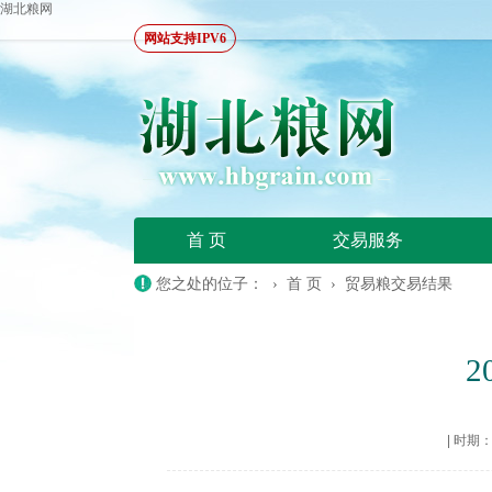
湖北粮网
网站支持IPV6
首 页
交易服务
您之处的位子： ›
首 页
›
贸易粮交易结果
|
时期：20