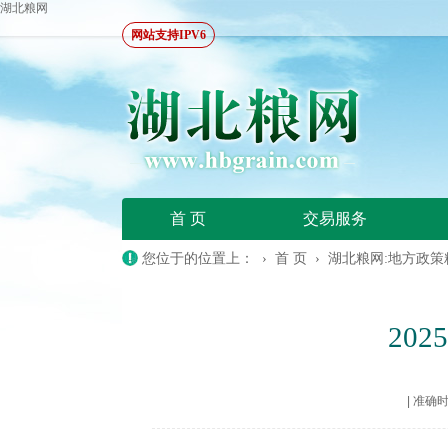
湖北粮网
网站支持IPV6
首 页
交易服务
您位于的位置上： ›
首 页
›
湖北粮网:地方政策
20
|
准确时间