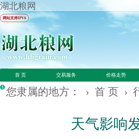
湖北粮网
网站支持IPV6
首 页
交易服务
价格走势
您隶属的地方： ›
首 页
›
天气影响