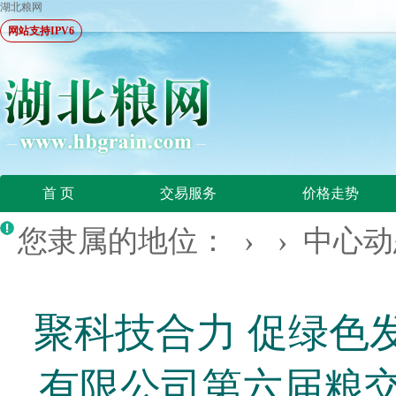
湖北粮网
网站支持IPV6
首 页
交易服务
价格走势
您隶属的地位： › ›
中心动
聚科技合力 促绿色
有限公司第六届粮